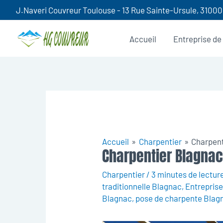
Aller
J.Naveri Couvreur Toulouse - 13 Rue Sainte-Ursule, 3100
au
contenu
Accueil
Entreprise de
Accueil
Charpentier
Charpent
Charpentier Blagna
Charpentier
/
3 minutes de lectur
traditionnelle Blagnac
,
Entrepris
Blagnac
,
pose de charpente Blag