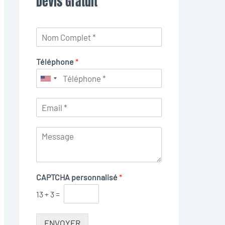
Devis Gratuit
Téléphone
*
CAPTCHA personnalisé
*
13
+
3
=
ENVOYER