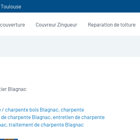
0 Toulouse
 couverture
Couvreur Zingueur
Reparation de toiture
ier Blagnac
c
e
/
charpente bois Blagnac
,
charpente
e de charpente Blagnac
,
entretien de charpente
nac
,
traitement de charpente Blagnac