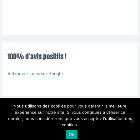
100% d’avis positifs !
Retrouvez-nous sur Google
Nous utilisons des cookies pour vous garantir la meilleure
expérience sur notre site. Si vous continuez à utiliser ce
dernier, nous considérerons que vous acceptez l'utilisation des
Copyright © 2026
HG Couvreur
cookies.
Powered by
HG Couvreur
Ok