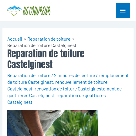
Aller
Menu
au
contenu
princ
Accueil
Reparation de toiture
Reparation de toiture Castelginest
Reparation de toiture
Castelginest
Reparation de toiture
/
2 minutes de lecture
/
remplacement
de toiture Castelginest
,
renouvellement de toiture
Castelginest
,
renovation de toiture Castelginestement de
gouttieres Castelginest
,
reparation de gouttieres
Castelginest