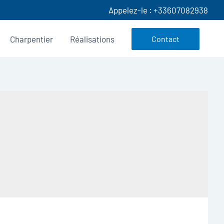
Appelez-le : +33607082938
Charpentier
Réalisations
Contact