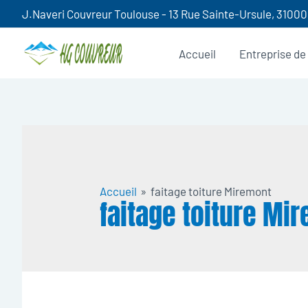
Aller
J.Naveri Couvreur Toulouse - 13 Rue Sainte-Ursule, 3100
au
contenu
Accueil
Entreprise de
Accueil
faitage toiture Miremont
faitage toiture Mi