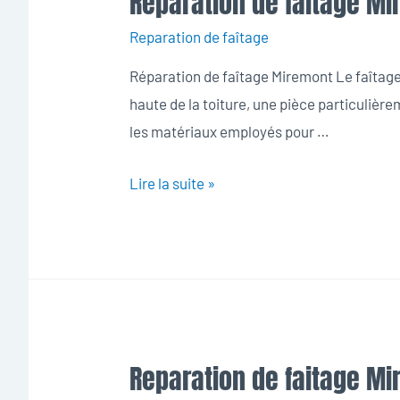
Reparation de faitage M
Reparation de faîtage
Réparation de faîtage Miremont Le faîtage c
haute de la toiture, une pièce particulièrem
les matériaux employés pour …
Reparation
Lire la suite »
de
faitage
Miremont
Reparation de faitage M