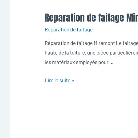
Reparation de faitage M
Reparation de faîtage
Réparation de faîtage Miremont Le faîtage c
haute de la toiture, une pièce particulièrem
les matériaux employés pour …
Reparation
Lire la suite »
de
faitage
Miremont