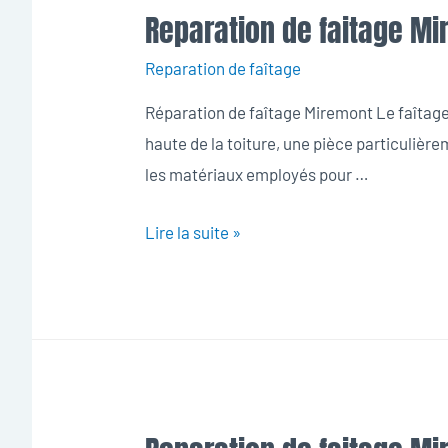
Reparation de faitage M
Reparation de faîtage
Réparation de faîtage Miremont Le faîtage c
haute de la toiture, une pièce particulièrem
les matériaux employés pour …
Reparation
Lire la suite »
de
faitage
Miremont