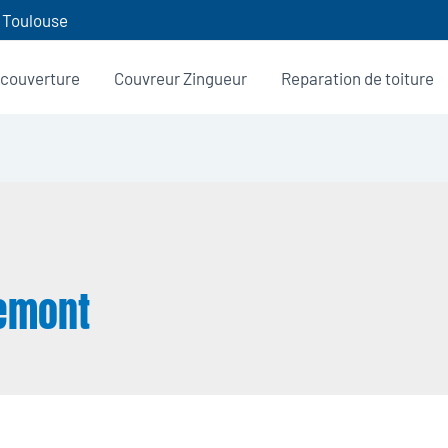
0 Toulouse
 couverture
Couvreur Zingueur
Reparation de toiture
remont