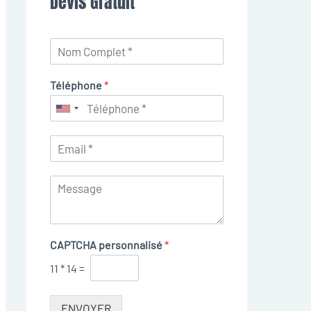
Devis Gratuit
Téléphone
*
CAPTCHA personnalisé
*
11
*
14
=
ENVOYER