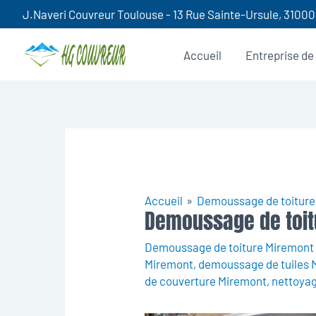
Aller
J.Naveri Couvreur Toulouse - 13 Rue Sainte-Ursule, 3100
au
contenu
Accueil
Entreprise de
Accueil
Demoussage de toiture
Demoussage de toit
Demoussage de toiture Miremont
Miremont
,
demoussage de tuiles 
de couverture Miremont
,
nettoyag