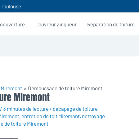
0 Toulouse
 couverture
Couvreur Zingueur
Reparation de toiture
 Miremont
Demoussage de toiture Miremont
ure Miremont
/
3 minutes de lecture
/
decapage de toiture
Miremont
,
entretien de toit Miremont
,
nettoyage
e de toiture Miremont